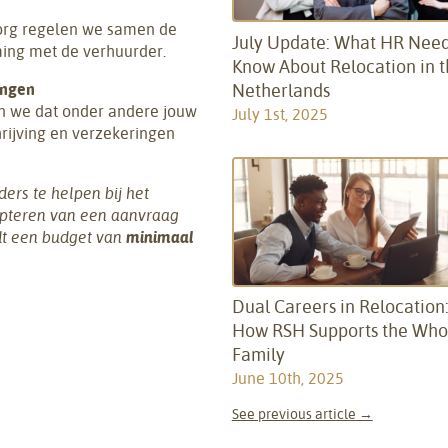
borg regelen we samen de
July Update: What HR Need
ming met de verhuurder.
Know About Relocation in 
ingen
Netherlands
en we dat onder andere jouw
July 1st, 2025
hrijving en verzekeringen
ers te helpen bij het
epteren van een aanvraag
dt een budget van
minimaal
Dual Careers in Relocation
How RSH Supports the Who
Family
June 10th, 2025
See previous article →