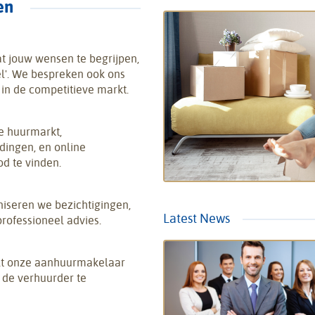
en
aat jouw wensen te begrijpen,
el'. We bespreken ook ons
 in de competitieve markt.
e huurmarkt,
dingen, en online
d te vinden.
niseren we bezichtigingen,
Latest News
rofessioneel advies.
lt onze aanhuurmakelaar
 de verhuurder te