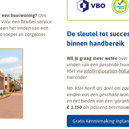
ar een huurwoning?
Ons
voor een flexibel service
leen het vinden van een
De sleutel tot succe
zo soepel en zorgeloos
binnen handbereik
Wil je graag meer weten
over 
vinden van een passende huur
RSH via
info@relocation-holla
hieronder.
Nb. RSH heeft als doel om zov
vinden van een geschikte won
en het bieden van een 'garant
€ 1.350
als passend beschouw
Gratis Kennismaking Inpla