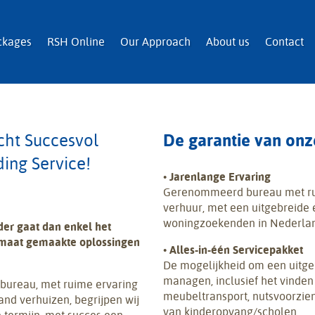
n and Immigration Services
ckages
RSH Online
Our Approach
About us
Contact
ht Succesvol
De garantie van onz
ing Service!
•
Jarenlange Ervaring
Gerenommeerd bureau met rui
verhuur, met een uitgebreide 
woningzoekenden in Nederlan
der gaat dan enkel het
 maat gemaakte oplossingen
•
Alles-in-één Servicepakket
De mogelijkheid om een uitgeb
managen, inclusief het vinde
bureau, met ruime ervaring
meubeltransport, nutsvoorzien
and verhuizen, begrijpen wij
van kinderopvang/scholen.