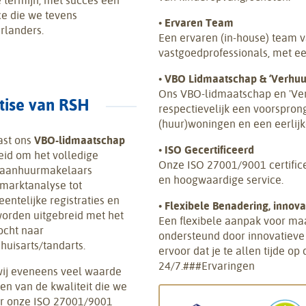
 termijn, met succes een
ce die we tevens
•
Ervaren Team
rlanders.
Een ervaren (in-house) team
vastgoedprofessionals, met ee
•
VBO Lidmaatschap & ‘Verhuu
Ons VBO-lidmaatschap en 'Ver
rtise van RSH
respectievelijk een voorspron
(huur)woningen en een eerlij
ast ons
VBO-lidmaatschap
•
ISO Gecertificeerd
heid om het volledige
Onze ISO 27001/9001 certific
e aanhuurmakelaars
en hoogwaardige service.
 marktanalyse tot
ntelijke registraties en
•
Flexibele Benadering, innov
worden uitgebreid met het
Een flexibele aanpak voor ma
ocht naar
ondersteund door innovatieve
huisarts/tandarts.
ervoor dat je te allen tijde op
24/7.###Ervaringen
ij eveneens veel waarde
n van de kwaliteit die we
or onze ISO 27001/9001