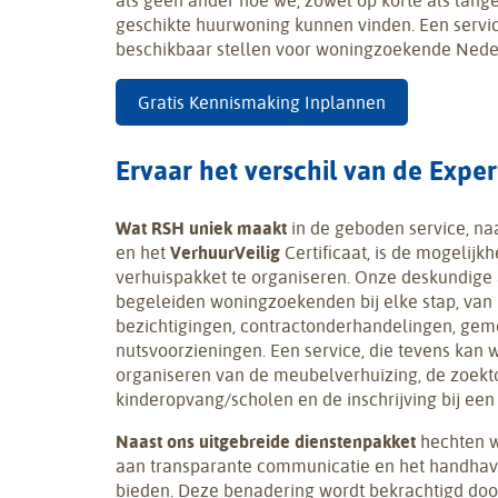
als geen ander hoe we, zowel op korte als lange
geschikte huurwoning kunnen vinden. Een servi
beschikbaar stellen voor woningzoekende Nede
Gratis Kennismaking Inplannen
Ervaar het verschil van de Expe
Wat RSH uniek maakt
in de geboden service, na
en het
VerhuurVeilig
Certificaat, is de mogelijk
verhuispakket te organiseren. Onze deskundig
begeleiden woningzoekenden bij elke stap, van
bezichtigingen, contractonderhandelingen, gemee
nutsvoorzieningen. Een service, die tevens kan 
organiseren van de meubelverhuizing, de zoekt
kinderopvang/scholen en de inschrijving bij een 
Naast ons uitgebreide dienstenpakket
hechten w
aan transparante communicatie en het handhave
bieden. Deze benadering wordt bekrachtigd do